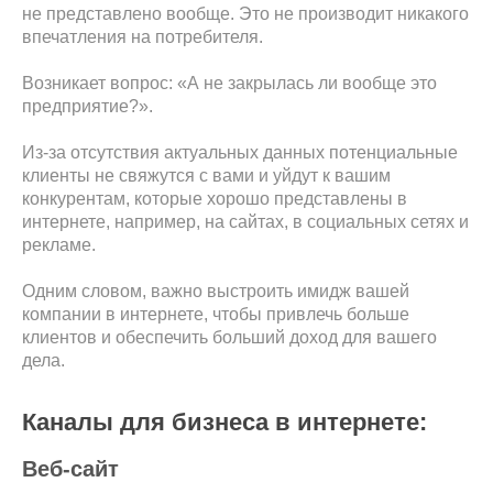
не представлено вообще. Это не производит никакого
впечатления на потребителя.
Возникает вопрос: «А не закрылась ли вообще это
Обсудить проект
предприятие?».
Нажимая на кнопку, вы даете согласие на обработку
Из-за отсутствия актуальных данных потенциальные
персональных данных и соглашаетесь c
политикой
клиенты не свяжутся с вами и уйдут к вашим
конфиденциальности
конкурентам, которые хорошо представлены в
интернете, например, на сайтах, в социальных сетях и
рекламе.
Одним словом, важно выстроить имидж вашей
компании в интернете, чтобы привлечь больше
клиентов и обеспечить больший доход для вашего
дела.
Каналы для бизнеса в интернете:
Веб-сайт